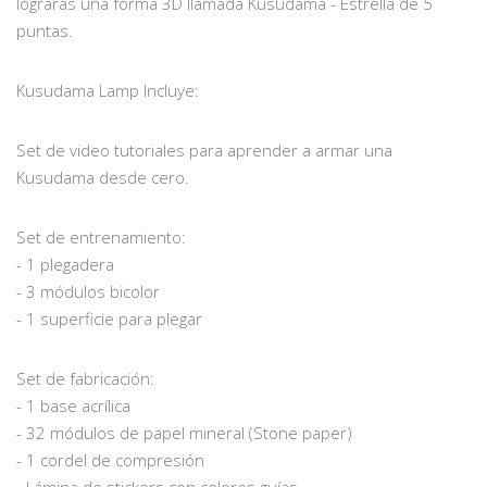
lograrás una forma 3D llamada Kusudama - Estrella de 5
puntas.
Kusudama Lamp Incluye:
Set de video tutoriales para aprender a armar una
Kusudama desde cero.
Set de entrenamiento:
- 1 plegadera
- 3 módulos bicolor
- 1 superficie para plegar
Set de fabricación:
- 1 base acrílica
- 32 módulos de papel mineral (Stone paper)
- 1 cordel de compresión
- Lámina de stickers con colores guías