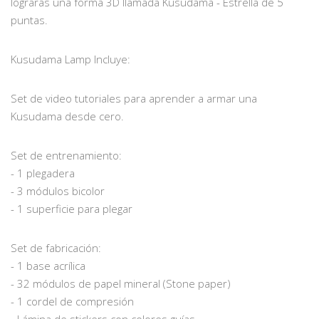
lograrás una forma 3D llamada Kusudama - Estrella de 5
puntas.
Kusudama Lamp Incluye:
Set de video tutoriales para aprender a armar una
Kusudama desde cero.
Set de entrenamiento:
- 1 plegadera
- 3 módulos bicolor
- 1 superficie para plegar
Set de fabricación:
- 1 base acrílica
- 32 módulos de papel mineral (Stone paper)
- 1 cordel de compresión
- Lámina de stickers con colores guías