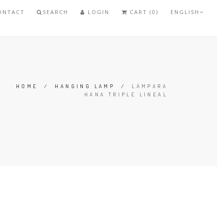
ONTACT
SEARCH
LOGIN
CART (0)
ENGLISH
HOME
/
HANGING LAMP
/
LÁMPARA
HANA TRIPLE LINEAL