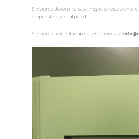
Si quieres decorar tu casa, negocio, restaurante
prepuesto especial para ti.
Si quieres ambientar un set escríbenos al
info@