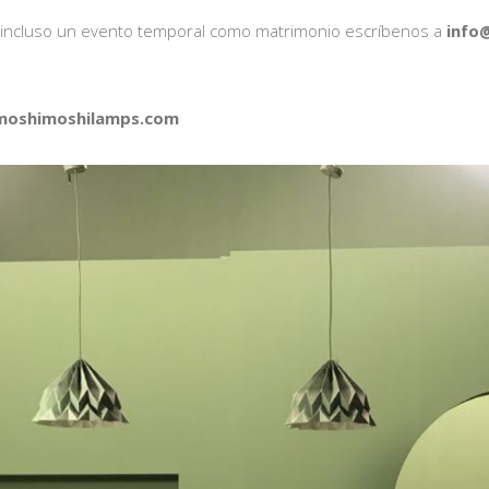
 o incluso un evento temporal como matrimonio escríbenos a
info
moshimoshilamps.com